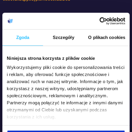
Kierunki naszych studiów podyplomowych
Administracja publiczna z elementami zarządzania jakością
Arteterapia z elementami terapii zajęciowej
Zgoda
Szczegóły
O plikach cookies
Bezpieczeństwo i Higiena Pracy
Bibliotekoznawstwo z informacją naukową i edukacją czytelniczo –
medialną
Biologia dla nauczycieli
Niniejsza strona korzysta z plików cookie
Chemia dla nauczycieli
Wykorzystujemy pliki cookie do spersonalizowania treści
Diagnoza i terapia pedagogiczna
Doradztwo zawodowe, edukacyjne i pośrednictwo pracy
i reklam, aby oferować funkcje społecznościowe i
Edukacja dla bezpieczeństwa dla nauczycieli
analizować ruch w naszej witrynie. Informacje o tym, jak
Edukacja i rehabilitacja osób z niepełnosprawnością intelektualną
korzystasz z naszej witryny, udostępniamy partnerom
(oligofrenopedagogika)
społecznościowym, reklamowym i analitycznym.
Edukacja i terapia osób niesłyszących i słabosłyszących
Partnerzy mogą połączyć te informacje z innymi danymi
(surdopedagogika)
Edukacja i terapia osób niewidomych i słabowidzących
otrzymanymi od Ciebie lub uzyskanymi podczas
(tyflopedagogika)
korzystania z ich usług.
Edukacja i terapia osób ze spektrum autyzmu z elementami integracji
sensorycznej