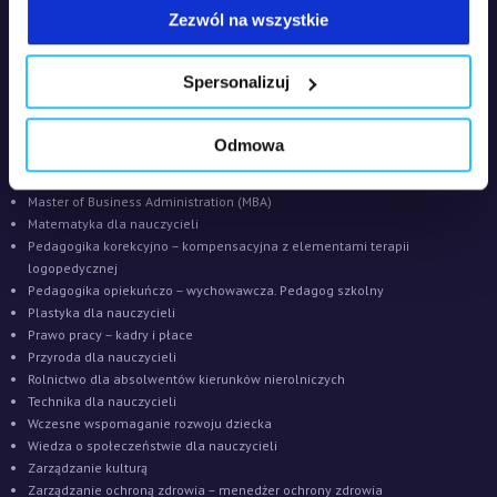
Edukacja zdrowotna
Zezwól na wszystkie
Fizyka z astronomią dla nauczycieli
Geografia dla nauczycieli
Historia dla nauczycieli
Spersonalizuj
Integracja sensoryczna – diagnoza i terapia
Język polski dla nauczycieli
Kształcenie uczniów z niepełnosprawnością. Pedagogika integracyjna i
Odmowa
włączająca
Kwalifikacje nauczycielskie. Przygotowanie pedagogiczne
Master of Business Administration (MBA)
Matematyka dla nauczycieli
Pedagogika korekcyjno – kompensacyjna z elementami terapii
logopedycznej
Pedagogika opiekuńczo – wychowawcza. Pedagog szkolny
Plastyka dla nauczycieli
Prawo pracy – kadry i płace
Przyroda dla nauczycieli
Rolnictwo dla absolwentów kierunków nierolniczych
Technika dla nauczycieli
Wczesne wspomaganie rozwoju dziecka
Wiedza o społeczeństwie dla nauczycieli
Zarządzanie kulturą
Zarządzanie ochroną zdrowia – menedżer ochrony zdrowia