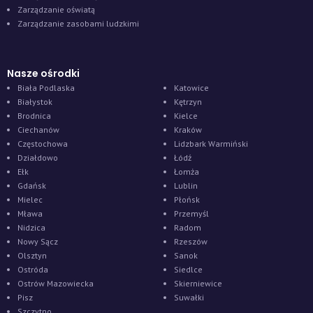
Zarządzanie oświatą
Zarządzanie zasobami ludzkimi
Nasze ośrodki
Biała Podlaska
Katowice
Białystok
Kętrzyn
Brodnica
Kielce
Ciechanów
Kraków
Częstochowa
Lidzbark Warmiński
Działdowo
Łódź
Ełk
Łomża
Gdańsk
Lublin
Mielec
Płońsk
Mława
Przemyśl
Nidzica
Radom
Nowy Sącz
Rzeszów
Olsztyn
Sanok
Ostróda
Siedlce
Ostrów Mazowiecka
Skierniewice
Pisz
Suwałki
Szczytno