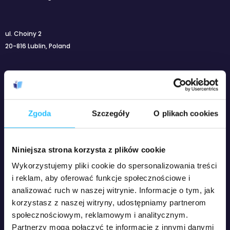
ul. Choiny 2
20-816 Lublin, Poland
+48 733 462 462
sekretariat@podyplomowestudia.eu
Zgoda
Szczegóły
O plikach cookies
Kierunki naszych studiów podyplomowych
Administracja publiczna z elementami zarządzania jakością
Niniejsza strona korzysta z plików cookie
Arteterapia z elementami terapii zajęciowej
Bezpieczeństwo i Higiena Pracy
Wykorzystujemy pliki cookie do spersonalizowania treści
Bibliotekoznawstwo z informacją naukową i edukacją czytelniczo –
i reklam, aby oferować funkcje społecznościowe i
medialną
analizować ruch w naszej witrynie. Informacje o tym, jak
Biologia dla nauczycieli
korzystasz z naszej witryny, udostępniamy partnerom
Chemia dla nauczycieli
Diagnoza i terapia pedagogiczna
społecznościowym, reklamowym i analitycznym.
Doradztwo zawodowe, edukacyjne i pośrednictwo pracy
Partnerzy mogą połączyć te informacje z innymi danymi