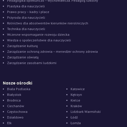
Pedagogika opiekuńczo – wychowawcza. Pedagog szkolny
Plastyka dla nauczycieli
Prawo pracy – kadry i płace
Przyroda dla nauczycieli
Rolnictwo dla absolwentów kierunków nierolniczych
Technika dla nauczycieli
Wczesne wspomaganie rozwoju dziecka
Wiedza o społeczeństwie dla nauczycieli
Zarządzanie kulturą
Zarządzanie ochroną zdrowia – menedżer ochrony zdrowia
Zarządzanie oświatą
Zarządzanie zasobami ludzkimi
Nasze ośrodki
Biała Podlaska
Katowice
Białystok
Kętrzyn
Brodnica
Kielce
Ciechanów
Kraków
Częstochowa
Lidzbark Warmiński
Działdowo
Łódź
Ełk
Łomża